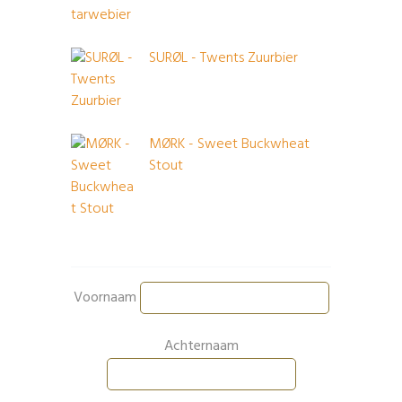
SURØL - Twents Zuurbier
MØRK - Sweet Buckwheat
Stout
Voornaam
Achternaam