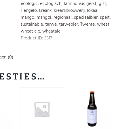
ecologic
,
ecologisch
,
farmhouse
,
gerst
,
gist
,
Hengelo
,
kreank
,
kreankbrouwerij
,
lokaal
,
mango
,
mangøl
,
regionaal
,
speciaalbier
,
spelt
,
sustainable
,
tarwe
,
tarwebier
,
Twente
,
wheat
,
wheat ale
,
wheatale
Product ID:
3517
gen (0)
ESTIES…