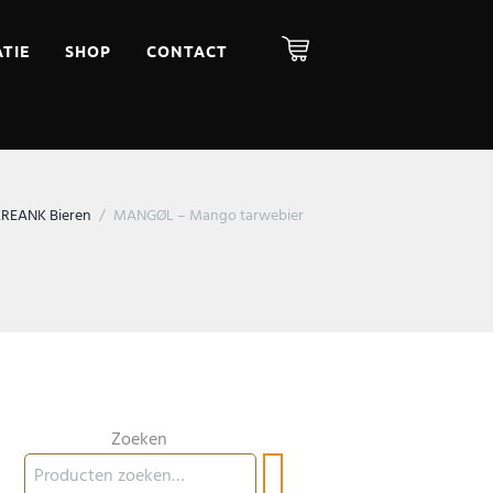
TIE
SHOP
CONTACT
REANK Bieren
MANGØL – Mango tarwebier
Zoeken