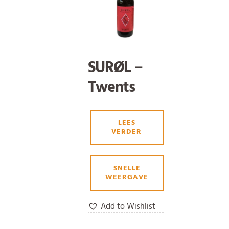
SURØL –
Twents
Zuurbier
LEES
VERDER
SNELLE
WEERGAVE
Add to Wishlist