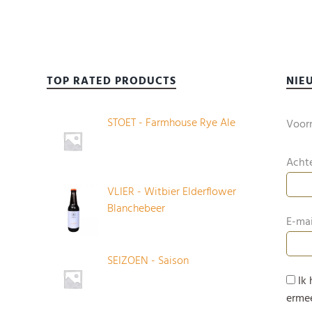
TOP RATED PRODUCTS
NIE
STOET - Farmhouse Rye Ale
Voor
Acht
VLIER - Witbier Elderflower
Blanchebeer
E-mai
SEIZOEN - Saison
Ik
erme