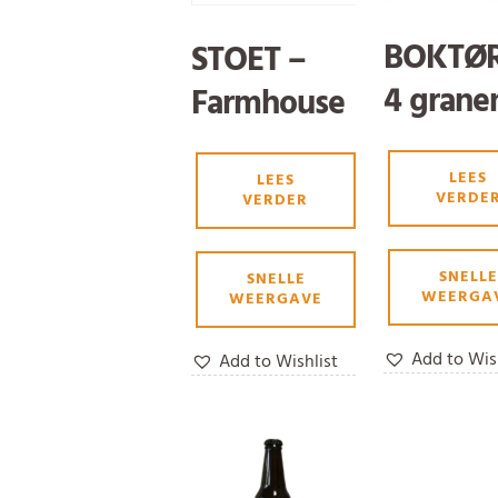
BOKTØR
STOET –
4 grane
Farmhouse
Bokbier
Rye Ale
LEES
LEES
VERDE
VERDER
SNELLE
SNELLE
WEERGA
WEERGAVE
Add to Wis
Add to Wishlist