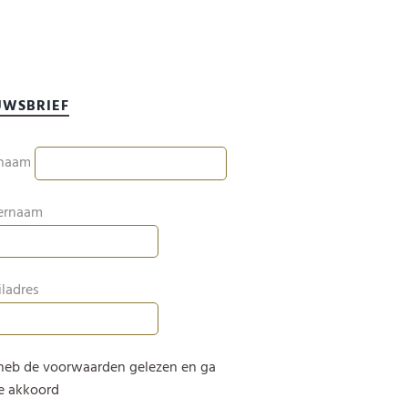
UWSBRIEF
naam
ernaam
ladres
 heb de voorwaarden gelezen en ga
e akkoord