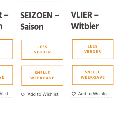
 –
VLIER –
SEIZOEN –
n
Witbier
Saison
Elderflower
Blanchebee
LEES
LEES
R
VERDER
VERDER
r
SNELLE
SNELLE
VE
WEERGAVE
WEERGAVE
hlist
Add to Wishlist
Add to Wishlist