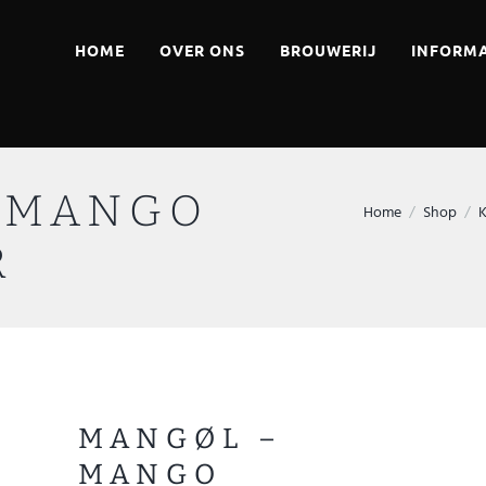
HOME
OVER ONS
BROUWERIJ
INFORMA
 MANGO
Home
Shop
K
R
MANGØL –
MANGO