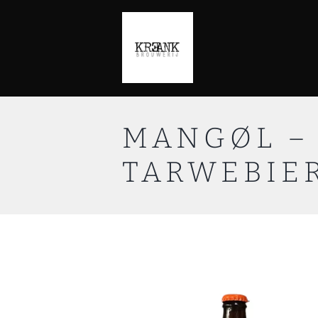
MANGØL –
TARWEBIE